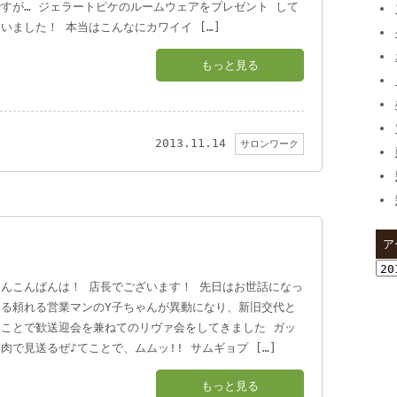
すが… ジェラートピケのルームウェアをプレゼント して
いました！ 本当はこんなにカワイイ […]
もっと見る
2013.11.14
サロンワーク
ア
ア
さんこんばんは！ 店長でございます！ 先日はお世話になっ
ー
いる頼れる営業マンのY子ちゃんが異動になり、新旧交代と
カ
うことで歓送迎会を兼ねてのリヴァ会をしてきました ガッ
イ
肉で見送るぜ♪てことで、ムムッ!! サムギョプ […]
ブ
もっと見る