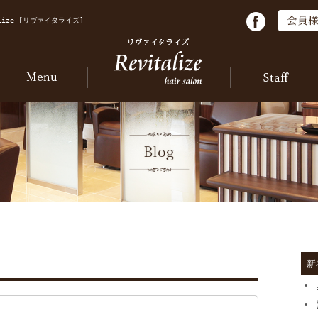
ize [リヴァイタライズ]
新