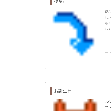
復帰☆
皆
した
らく
して
お誕生日
お
プレ