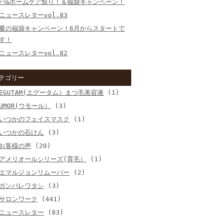
パ&ホームケア祭り！＆福袋キャンペーン！
ニュースレターvol.83
夏の福袋キャンペーン！6月からスタートで
す！
ニュースレターvol.82
テゴリー
EGUTAM(エグータム）まつ毛美容液
(1)
UMOR(ウモール）
(3)
いつかのフェイスマスク
(1)
いつかの石けん
(3)
お客様の声
(20)
アメリオールシリーズ(育毛）
(1)
エマルジョンリムーバー
(2)
ガンバレワタシ
(3)
サロンワーク
(441)
ニュースレター
(83)