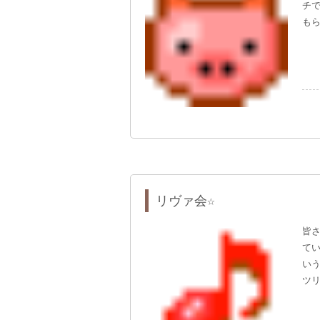
チで
もら
リヴァ会☆
皆
て
い
ツリ