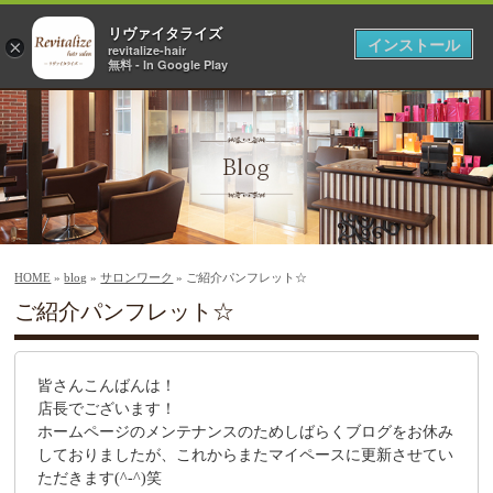
リヴァイタライズ
インストール
×
revitalize-hair
無料 - In Google Play
HOME
»
blog
»
サロンワーク
» ご紹介パンフレット☆
ご紹介パンフレット☆
皆さんこんばんは！
店長でございます！
ホームページのメンテナンスのためしばらくブログをお休み
しておりましたが、これからまたマイペースに更新させてい
ただきます(^-^)笑