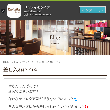
リヴァイタライズ
インストール
×
revitalize-hair
無料 - In Google Play
HOME
»
blog
»
サロンワーク
» 差し入れ(^_^)☆
差し入れ(^_^)☆
皆さんこんばんは！
店長でございます！
なかなかブログ更新ができないでいました
そんな中お客様から差し入れ(^_^)いただきました