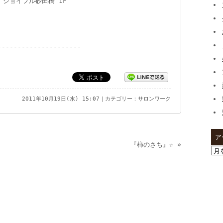
ジョイフル砂田橋 1F
---------------------
2011年10月19日(水) 15:07｜カテゴリー：
サロンワーク
ア
『柿のさち』☆
»
ア
ー
カ
イ
ブ