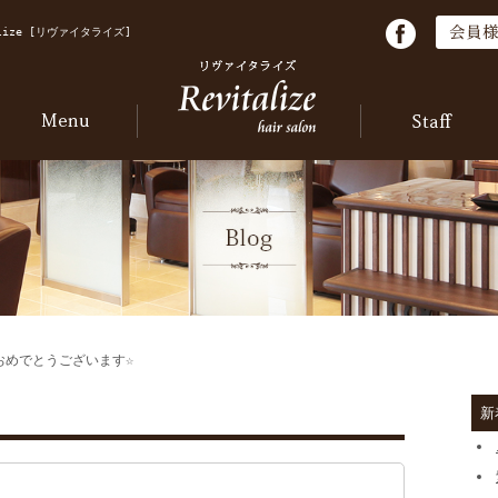
ize [リヴァイタライズ]
おめでとうございます☆
新