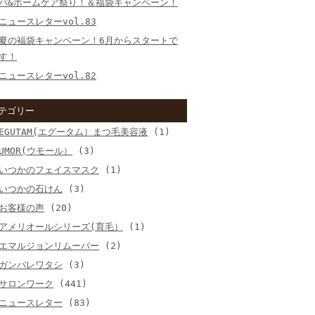
パ&ホームケア祭り！＆福袋キャンペーン！
ニュースレターvol.83
夏の福袋キャンペーン！6月からスタートで
す！
ニュースレターvol.82
テゴリー
EGUTAM(エグータム）まつ毛美容液
(1)
UMOR(ウモール）
(3)
いつかのフェイスマスク
(1)
いつかの石けん
(3)
お客様の声
(20)
アメリオールシリーズ(育毛）
(1)
エマルジョンリムーバー
(2)
ガンバレワタシ
(3)
サロンワーク
(441)
ニュースレター
(83)