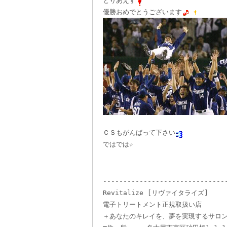
とりあえず
優勝おめでとうございます
ＣＳもがんばって下さい
ではでは☆
------------------------------
Revitalize [リヴァイタライズ]
電子トリートメント正規取扱い店
＋あなたのキレイを、夢を実現するサロ